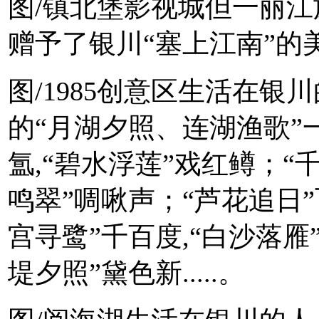
图/镇北堡影视城但一丽
赠予了银川“塞上江南”的
图/1985创意区生活在
的“月湖夕照、连湖渔歌”
氲,“碧水浮莲”戏红鳟；“
鸣翠”啁啾声；“芦花追日”
宫寻鹭”千百度,“白沙落雁
堤夕照”黛色新.....。