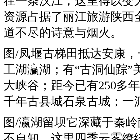
在一条汉江，这里得以变为
资源占据了丽江旅游陕西全
道不尽的诗意与烟火。
图/凤堰古梯田抵达安康
工湖瀛湖；有“古洞仙踪”
大峡谷；距今已有250多
千年古县城石泉古城；一派江
图/瀛湖留坝它深藏于秦
不自知，这里四季云雾缭