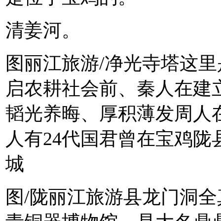
清姜河。
图丽江旅游/净光寺塔这
启农耕社会前、秦人在建
韬光养晦、厚积薄发周人
人有24代国君曾在宝鸡
城
图/陇丽江旅游县龙门洞