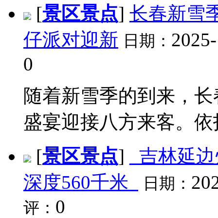
[
景区景点
]
长春新雪
仔派对迎新
2025-
日期：
0
随着新雪季的到来，长
盛宴迎接八方来客。依托
[
景区景点
]
_吉林延边
深度560千米_
202
日期：
0
评：