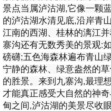
景点当属泸沽湖,它像一颗
的泸沽湖水清见底,沿岸青山
江南的西湖、桂林的漓江并
寨沟还有无数秀美的景观:
磅礴;五色海森林遍布青山绿
宁静的森林、绿意盎然的草
的胜景。
来到九寨沟,最理
才能真正感受大自然的神奇
甸之间,泸沽湖的美景尽收