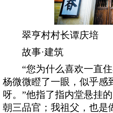
翠亨村村长谭庆培
故事·建筑
“您为什么喜欢一直住在
杨微微瞪了一眼，似乎感到
呀。”他指了指内堂悬挂的
朝三品官；我祖父，也是