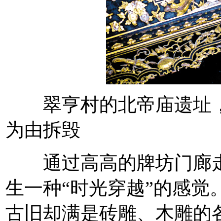
翠亨村的北帝庙遗址，
为由拆毁
通过高高的牌坊门廊走
生一种“时光穿越”的感觉
古旧却满是砖雕、木雕的