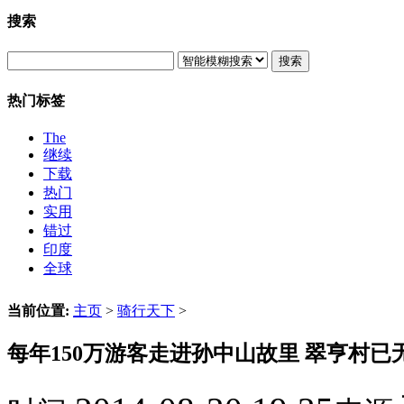
搜索
搜索
热门标签
The
继续
下载
热门
实用
错过
印度
全球
当前位置:
主页
>
骑行天下
>
每年150万游客走进孙中山故里 翠亨村已