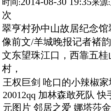
2014-08-30 19:35
时间:
来源:
次
翠亨村孙中山故居纪念馆
像前文/羊城晚报记者褚韵
文东望珠江口，西靠五桂
村，
王权巨剑 呛口的小辣椒家
20012qq 加林森敢死队
元图片 邻居之爱 娜塔莎金丝