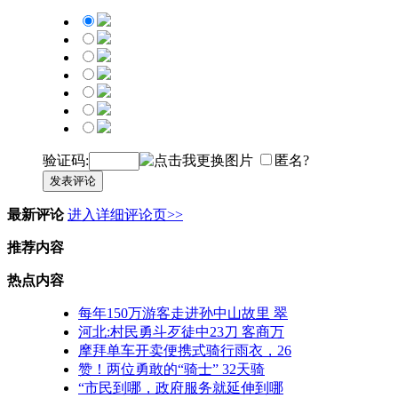
验证码:
匿名?
发表评论
最新评论
进入详细评论页>>
推荐内容
热点内容
每年150万游客走进孙中山故里 翠
河北:村民勇斗歹徒中23刀 客商万
摩拜单车开卖便携式骑行雨衣，26
赞！两位勇敢的“骑士” 32天骑
“市民到哪，政府服务就延伸到哪