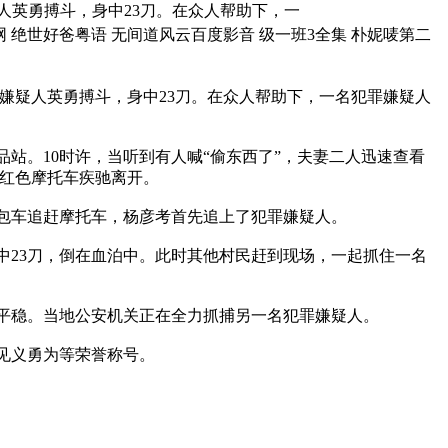
人英勇搏斗，身中23刀。在众人帮助下，一
网 绝世好爸粤语 无间道风云百度影音 级一班3全集 朴妮唛第二
嫌疑人英勇搏斗，身中23刀。在众人帮助下，一名犯罪嫌疑人
站。10时许，当听到有人喊“偷东西了”，夫妻二人迅速查看
辆红色摩托车疾驰离开。
包车追赶摩托车，杨彦考首先追上了犯罪嫌疑人。
23刀，倒在血泊中。此时其他村民赶到现场，一起抓住一名
平稳。当地公安机关正在全力抓捕另一名犯罪嫌疑人。
见义勇为等荣誉称号。