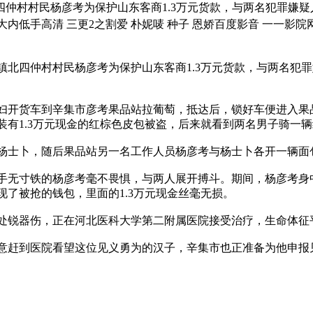
四仲村村民杨彦考为保护山东客商1.3万元货款，与两名犯罪嫌疑
大内低手高清 三更2之割爱 朴妮唛 种子 恩娇百度影音 一一影院
北四仲村村民杨彦考为保护山东客商1.3万元货款，与两名犯罪
妇开货车到辛集市彦考果品站拉葡萄，抵达后，锁好车便进入果品
有1.3万元现金的红棕色皮包被盗，后来就看到两名男子骑一
士卜，随后果品站另一名工作人员杨彦考与杨士卜各开一辆面
无寸铁的杨彦考毫不畏惧，与两人展开搏斗。期间，杨彦考身中
了被抢的钱包，里面的1.3万元现金丝毫无损。
锐器伤，正在河北医科大学第二附属医院接受治疗，生命体征
赶到医院看望这位见义勇为的汉子，辛集市也正准备为他申报