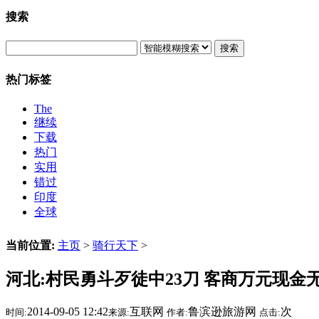
搜索
搜索
热门标签
The
继续
下载
热门
实用
错过
印度
全球
当前位置:
主页
>
骑行天下
>
河北:村民勇斗歹徒中23刀 客商万元现金
2014-09-05 12:42
互联网
鲁滨逊旅游网
次
时间:
来源:
作者:
点击: