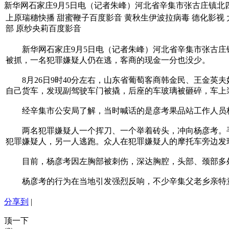
新华网石家庄9月5日电（记者朱峰）河北省辛集市张古庄镇北
上原瑞穗快播 甜蜜鞭子百度影音 黄秋生伊波拉病毒 德化影视 
部 原纱央莉百度影音
新华网石家庄9月5日电（记者朱峰）河北省辛集市张古庄镇
被抓，一名犯罪嫌疑人仍在逃，客商的现金一分也没少。
8月26日9时40分左右，山东省葡萄客商韩金民、王金英夫
自己货车，发现副驾驶车门被撬，后座的车玻璃被砸碎，车上装
经辛集市公安局了解，当时喊话的是彦考果品站工作人员杨
两名犯罪嫌疑人一个挥刀、一个举着砖头，冲向杨彦考。手
犯罪嫌疑人，另一人逃跑。众人在犯罪嫌疑人的摩托车旁边发现
目前，杨彦考因左胸部被刺伤，深达胸腔，头部、颈部多处
杨彦考的行为在当地引发强烈反响，不少辛集父老乡亲特意
分享到
|
顶一下