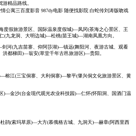
自驾游精品路线。
爱情公寓三百度影音 987dy电影 随便找影院 白蛇传刘涛版吻戏
海度假旅游景区、国际温泉度假城)—凤冈(茶海之心景区、王
仁(九龙洞、大明边城)—松桃(苗王城)—湖南凤凰方向。
剑河(九吉苗寨、仰阿莎湖)—镇远(舞阳河、夜游古城、观看
、洪都梯田)—翁安(草堂千年古邑旅游区)—贵阳。
—榕江(三宝侗寨、大利侗寨)—黎平(肇兴侗文化旅游景区、黄
)—金沙(台金现代观光农业科技园)—仁怀(怀阳洞、国酒门温
鹃(索玛草原)—大方(慕俄格古城、九洞天)—赫章(阿西里西