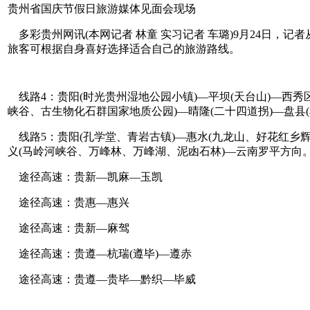
贵州省国庆节假日旅游媒体见面会现场
多彩贵州网讯(本网记者 林童 实习记者 车璐)9月24日，
旅客可根据自身喜好选择适合自己的旅游路线。
线路4：贵阳(时光贵州湿地公园小镇)—平坝(天台山)—西秀
峡谷、古生物化石群国家地质公园)—晴隆(二十四道拐)—盘县
线路5：贵阳(孔学堂、青岩古镇)—惠水(九龙山、好花红乡辉
义(马岭河峡谷、万峰林、万峰湖、泥凼石林)—云南罗平方向
途径高速：贵新—凯麻—玉凯
途径高速：贵惠—惠兴
途径高速：贵新—麻驾
途径高速：贵遵—杭瑞(遵毕)—遵赤
途径高速：贵遵—贵毕—黔织—毕威