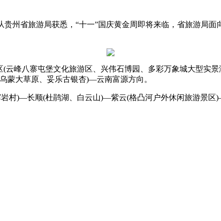
记者从贵州省旅游局获悉，“十一”国庆黄金周即将来临，省旅游局面
区(云峰八寨屯堡文化旅游区、兴伟石博园、多彩万象城大型实景演
(乌蒙大草原、妥乐古银杏)—云南富源方向。
岩村)—长顺(杜鹃湖、白云山)—紫云(格凸河户外休闲旅游景区)
。