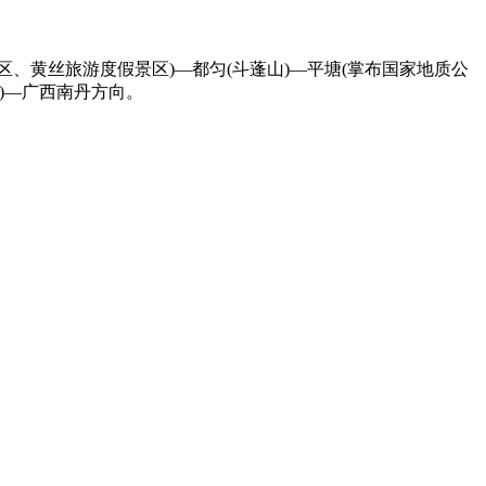
区、黄丝旅游度假景区)—都匀(斗蓬山)—平塘(掌布国家地质公
)—广西南丹方向。