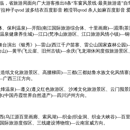
来临，省旅游局面向广大游客推出8条“车窗风景线·最美旅游道”
拉种子qvod 波多结衣百度影音 赖滢羽qvod 杀人如麻百度影音 
、保利温泉)—开阳(南江国际旅游综合体、十里画廊)—湄潭(茶
(温泉健康养生城)—江口(梵净山旅游区、江口旅游风情小镇)—铜
台演出《银秀》)—雷山(西江千户苗寨、雷公山国家森林公园)—
山)—黄平(飞云崖、旧州古镇)—余庆(飞龙湖休闲度假旅游景区
造纸文化旅游景区、高腰梯田)—三都(三都姑鲁水族文化风情寨)
)—广西三江方向。
烽温泉)—遵义(遵义红色旅游区、沙滩文化旅游景区、云门囤景区
水(中国丹霞世界自然遗产)—四川泸州方向。
(乌江源百里画廊、索风湖)—织金(织金洞、织金大峡谷)—百里杜
海国际旅游度假区、三线建设博物馆)—云南宣威方向。