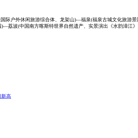
中铁国际户外休闲旅游综合体、龙架山)—福泉(福泉古城文化旅游景
园)—荔波(中国南方喀斯特世界自然遗产、实景演出《水韵漳江》
创新高