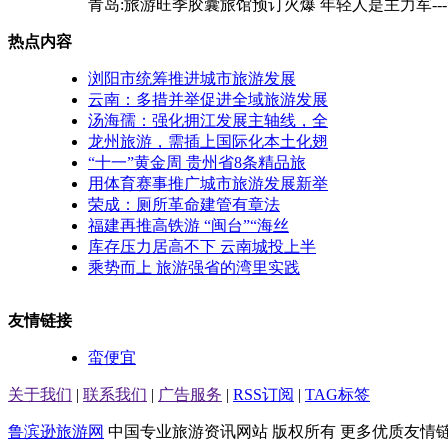
青岛:旅游旺季胶囊旅馆预订火爆 年轻人是主力军---免
热点内容
浏阳市统筹推进城市旅游发展
云南：多措并举促进全域旅游发展
汤海孺：强化拥江发展主轴线，全
龙州旅游，需插上国际化本土化翅
“十一”黄金周 贵州省8条精品旅
用体育赛事推广城市旅游发展新举
荣成：厕所革命建管有章法
福建再推高铁游 “闽台”“海丝
库存压力居高不下 云南城投上半
乘势而上 旅游强省的湾里实践
友情链接
蛮便宜
关于我们
|
联系我们
|
广告服务
|
RSS订阅
|
TAG标签
鲁滨逊旅游网
中国专业旅游资讯网站 版权所有 更多优质友情