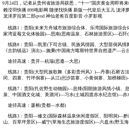
9月24日，记者从贵州省旅游局获悉，“十一”国庆黄金周即将
赖滢羽快播 899电影网 随便找快播 新版一代皇后大玉儿 泷泽萝
龙泽罗拉第二部qvod 神仙老爸百度影音 小罗影视
线路1：贵阳(未来方舟城市旅游综合体、乐湾国际旅游综合体
家湾蓝莓文化体验园)—思南(思南温泉、石林旅游景区)—石阡
线路8：贵阳—凯里(下司古镇、民族风情园、大型苗侗风情舞
《古韵镇远》演出)—施秉(中国南方喀斯特世界自然遗产—云台
途径高速：贵开—杭瑞(思遵—大思)
线路2：贵阳(大型民族歌舞《多彩贵州风》)—丹寨(石桥古法
冈、四寨、竹坪侗寨)—从江(岜沙苗寨、小黄侗寨、加榜梯田
线路7：贵阳(扎佐野生动物园)—息烽(阳朗旅游风情小镇、息
泉、中国酒文化城、美酒河)—习水(土城四渡赤水纪念馆)—赤
途径高速：厦榕(贵都—水都)
线路3：贵阳—修文(国际森林温泉休闲度假区、阳明洞)—黔西
山、百草坪景区)—威宁(草海生态旅游度假区)—六盘水(野玉