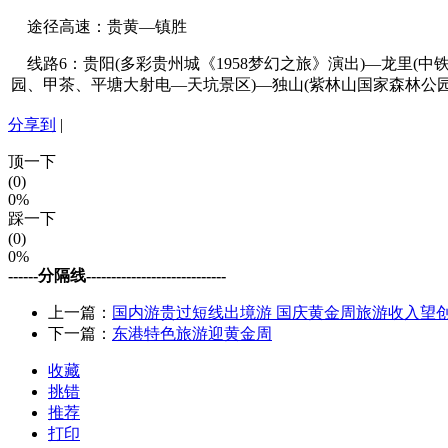
途径高速：贵黄—镇胜
线路6：贵阳(多彩贵州城《1958梦幻之旅》演出)—龙里(
园、甲茶、平塘大射电—天坑景区)—独山(紫林山国家森林公
分享到
|
顶一下
(0)
0%
踩一下
(0)
0%
------分隔线----------------------------
上一篇：
国内游贵过短线出境游 国庆黄金周旅游收入望
下一篇：
东港特色旅游迎黄金周
收藏
挑错
推荐
打印