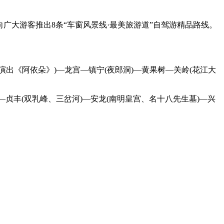
向广大游客推出8条“车窗风景线·最美旅游道”自驾游精品路线。
出《阿依朵》)—龙宫—镇宁(夜郎洞)—黄果树—关岭(花江大
—贞丰(双乳峰、三岔河)—安龙(南明皇宫、名十八先生墓)—兴