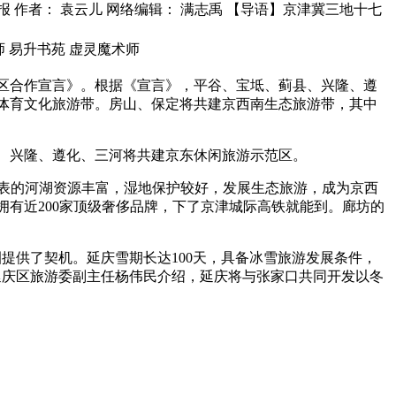
源： 北京日报 作者： 袁云儿 网络编辑： 满志禹 【导语】京津冀三地十七
大师 易升书苑 虚灵魔术师
区合作宣言》。根据《宣言》，平谷、宝坻、蓟县、兴隆、遵
体育文化旅游带。房山、保定将共建京西南生态旅游带，其中
、兴隆、遵化、三河将共建京东休闲旅游示范区。
代表的河湖资源丰富，湿地保护较好，发展生态旅游，成为京西
有近200家顶级奢侈品牌，下了京津城际高铁就能到。廊坊的
提供了契机。延庆雪期长达100天，具备冰雪旅游发展条件，
延庆区旅游委副主任杨伟民介绍，延庆将与张家口共同开发以冬