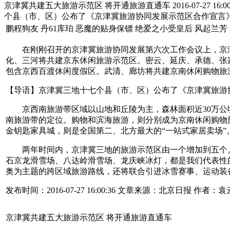
京津冀共建五大旅游示范区 将开通旅游直通车 2016-07-27 16:0
个县（市、区）公布了《京津冀旅游协同发展示范区合作宣言
鹏程狗友 丹61库珀 恶魔的贴身保镖 绝爱之小受皇后 风起兰芳 舍金娜
在刚刚召开的京津冀旅游协同发展第六次工作会议上，京津
化、三河将共建京东休闲旅游示范区。密云、延庆、承德、张
包含京西百渡休闲度假区。武清、廊坊将共建京南休闲购物旅
【导语】京津冀三地十七个县（市、区）公布了《京津冀旅游
京西南旅游带区域以山地和丘陵为主，森林面积近30万公顷
南旅游带的定位。购物和滨海旅游，则分别成为京南休闲购物
金钥匙家具城，则是全国第二、北方最大的“一站式家居卖场”
两年时间内，京津冀三地的旅游示范区由一个增加到五个。“北
石京龙滑雪场、八达岭滑雪场、龙庆峡冰灯，都是我们代表性
奥为主题的跨区域旅游路线，还将联合引进冰雪赛事、运动装
发布时间：
2016-07-27 16:00:36
文章来源：
北京日报
作者：
袁
京津冀共建五大旅游示范区 将开通旅游直通车