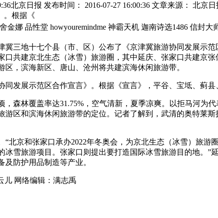
0:36北京日报 发布时间： 2016-07-27 16:00:36 文章来
》。根据《
 品性堂 howyouremindme 神霸天机 迦南诗选1486 信封
冀三地十七个县（市、区）公布了《京津冀旅游协同发展示范
家口共建京北生态（冰雪）旅游圈，其中延庆、张家口共建京张
游区，滨海新区、唐山、沧州将共建滨海休闲旅游带。
协同发展示范区合作宣言》。根据《宣言》，平谷、宝坻、蓟县
，森林覆盖率达31.75%，空气清新，夏季凉爽。以拒马河为
旅游区和滨海休闲旅游带的定位。记者了解到，武清的奥特莱斯拥
。
京和张家口承办2022年冬奥会，为京北生态（冰雪）旅游圈
的冰雪旅游项目。张家口则提出要打造国际冰雪旅游目的地。”
备及防护用品制造等产业。
云儿
网络编辑：
满志禹