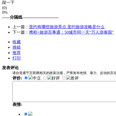
踩一下
(0)
0%
------分隔线----------------------------
上一篇：
里约有哪些旅游景点 里约旅游攻略是什么
下一篇：
携程+旅游百事通：50城市同一天“万人游泰国”
收藏
挑错
推荐
打印
发表评论
请自觉遵守互联网相关的政策法规，严禁发布色情、暴力、反动的言
评价:
中立
好评
差评
表情: